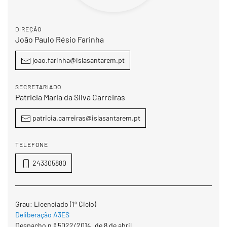
DIREÇÃO
João Paulo Résio Farinha
joao.farinha@islasantarem.pt
SECRETARIADO
Patricia Maria da Silva Carreiras
patricia.carreiras@islasantarem.pt
TELEFONE
243305880
Grau:
Licenciado
(1º Ciclo)
Deliberação A3ES
Despacho n.º 5022/2014, de 8 de abril