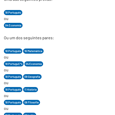
18 Português
ou
04 Economia
Ou um dos seguintes pares:
18 Português
16 Matemática
ou
18 PortuguC*s
04 Economia
ou
18 Português
09 Geografia
ou
18 Português
11 História
ou
18 Português
06 Filosofia
ou