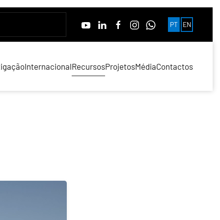
PT
EN
tigação
Internacional
Recursos
Projetos
Média
Contactos