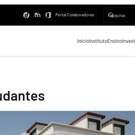
Portal Colaboradores
Início
Instituto
Ensino
Inves
udantes