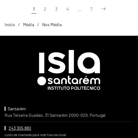
1
2
3
4
…
7
Início
Média
Nos Média
Santarém
Rua Teixeira Guedes, 31 Santarém 2000-029, Portugal
243 305 880
custo da chamada para rede fixa nacional