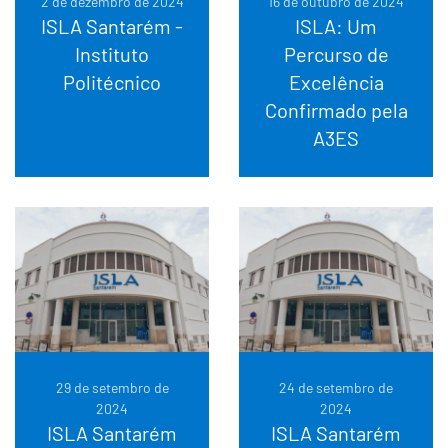
2 de dezembro de 2024
16 de outubro de 2024
ISLA Santarém -
ISLA: Um
Instituto
Percurso de
Politécnico
Excelência
Confirmado pela
A3ES
29 de setembro de
24 de setembro de
2024
2024
ISLA Santarém
ISLA Santarém