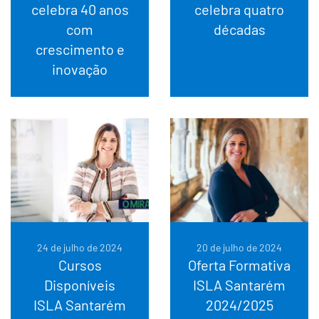
celebra 40 anos
celebra quatro
com
décadas
crescimento e
inovação
24 de julho de 2024
20 de julho de 2024
Cursos
Oferta Formativa
Disponíveis
ISLA Santarém
ISLA Santarém
2024/2025