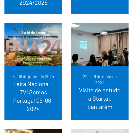
2024/2025
8 a 16 de junho de 2024
22 e 29 de maio de
Feira Nacional -
2024
Visita de estudo
TVI Somos
a Startup
Portugal 09-06-
Santarém
2024