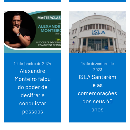
10 de janeiro de 2024
15 de dezembro de
Alexandre
2023
ISLA Santarém
Monteiro falou
e as
do poder de
comemorações
decifrar e
dos seus 40
conquistar
anos
pessoas