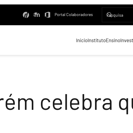
Portal Colaboradores
Início
Instituto
Ensino
Inves
rém celebra q