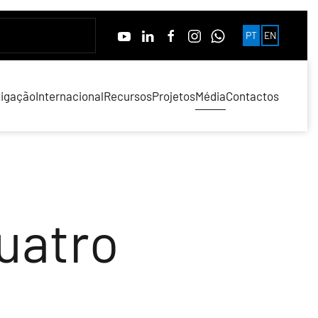
PT
EN
tigação
Internacional
Recursos
Projetos
Média
Contactos
uatro