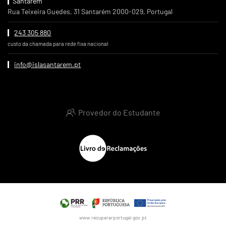
Santarém
Rua Teixeira Guedes, 31 Santarém 2000-029, Portugal
243 305 880
custo da chamada para rede fixa nacional
info@islasantarem.pt
Provedor do Estudante
www.recuperarportugal.gov.pt