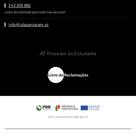
243 305 880
custo da chamada para rede fixa nacional
info@islasantarem.pt
Provedor do Estudante
www.recuperarportugal.gov.pt