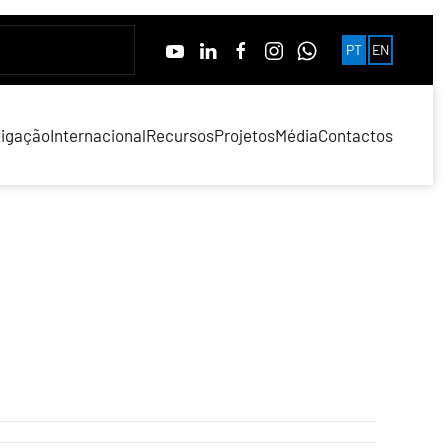
PT
EN
tigação
Internacional
Recursos
Projetos
Média
Contactos