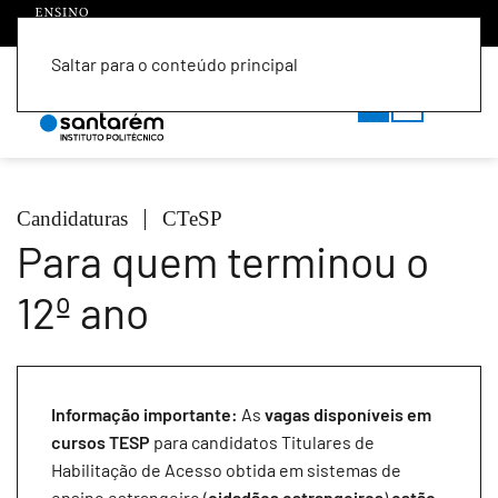
Saltar para o conteúdo principal
PT
EN
Candidaturas
CTeSP
Para quem terminou o
12º ano
Informação importante:
As
vagas disponíveis em
cursos TESP
para candidatos Titulares de
Habilitação de Acesso obtida em sistemas de
ensino estrangeiro (
cidadãos estrangeiros
)
estão