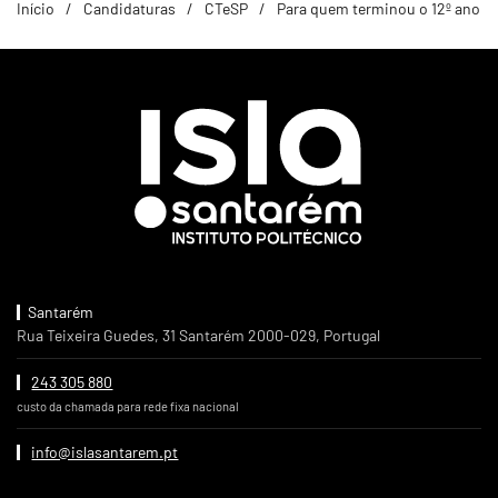
Início
Candidaturas
CTeSP
Para quem terminou o 12º ano
Santarém
Rua Teixeira Guedes, 31 Santarém 2000-029, Portugal
243 305 880
custo da chamada para rede fixa nacional
info@islasantarem.pt